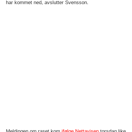
har kommet ned, avslutter Svensson.
Meldingen om raset kom
ifølge Nettavisen
torsdag like