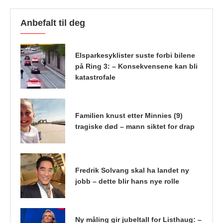
Anbefalt til deg
Elsparkesyklister suste forbi bilene
på Ring 3: – Konsekvensene kan bli
katastrofale
Familien knust etter Minnies (9)
tragiske død – mann siktet for drap
Fredrik Solvang skal ha landet ny
jobb – dette blir hans nye rolle
Ny måling gir jubeltall for Listhaug: –