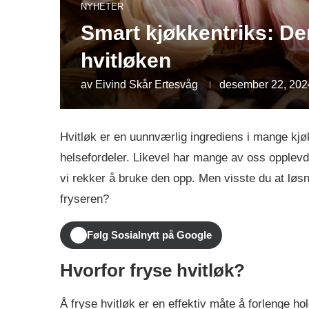
NYHETER
Smart kjøkkentriks: De
hvitløken
av
Eivind Skår Ertesvåg
desember 22, 202
Hvitløk er en uunnværlig ingrediens i mange kjøk
helsefordeler. Likevel har mange av oss opplevd f
vi rekker å bruke den opp. Men visste du at lø
fryseren?
Følg Sosialnytt på Google
Hvorfor fryse hvitløk?
Å fryse hvitløk er en effektiv måte å forlenge ho