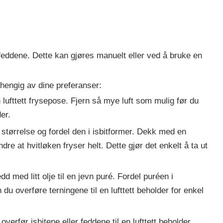
feddene. Dette kan gjøres manuelt eller ved å bruke en
vhengig av dine preferanser:
lufttett frysepose. Fjern så mye luft som mulig før du
er.
størrelse og fordel den i isbitformer. Dekk med en
ndre at hvitløken fryser helt. Dette gjør det enkelt å ta ut
d med litt olje til en jevn puré. Fordel puréen i
 du overføre terningene til en lufttett beholder for enkel
overfør isbitene eller feddene til en lufttett beholder