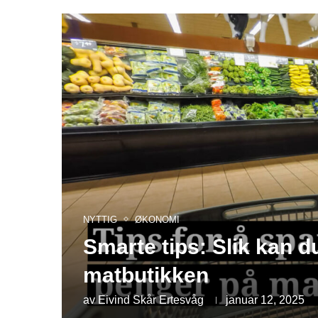
NYTTIG
ØKONOMI
Smarte tips: Slik kan 
matbutikken
av
Eivind Skår Ertesvåg
januar 12, 2025