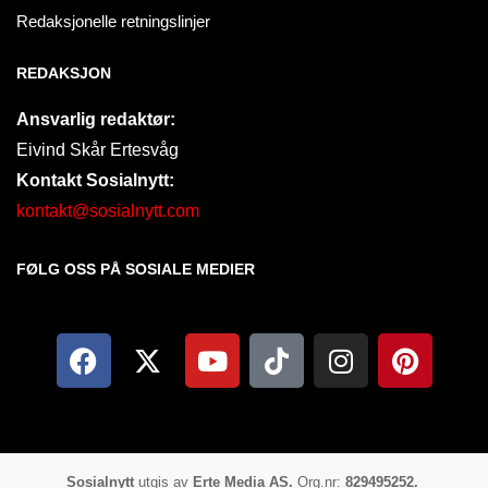
Redaksjonelle retningslinjer
REDAKSJON
Ansvarlig redaktør:
Eivind Skår Ertesvåg
Kontakt Sosialnytt:
kontakt@sosialnytt.com
FØLG OSS PÅ SOSIALE MEDIER​
Sosialnytt
utgis av
Erte Media AS.
Org.nr:
829495252.