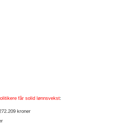
olitikere får solid lønnsvekst
:
.272.209 kroner
er