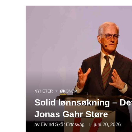
NYHETER
ØKONOMI
Solid lønnsøkning – Det
Jonas Gahr Støre
av
Eivind Skår Ertesvåg
juni 20, 2026