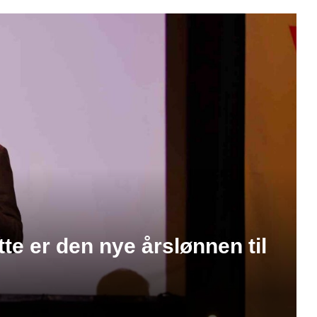
te er den nye årslønnen til