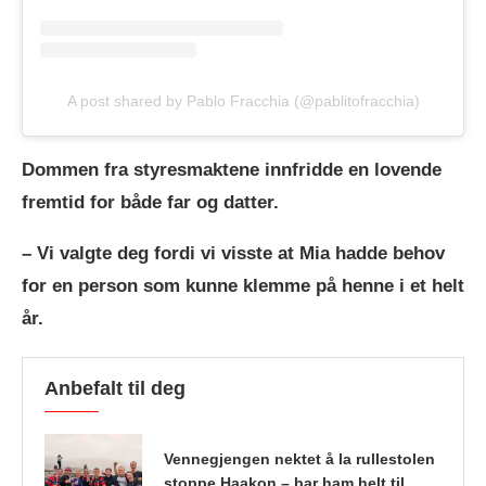
A post shared by Pablo Fracchia (@pablitofracchia)
Dommen fra styresmaktene innfridde en lovende
fremtid for både far og datter.
– Vi valgte deg fordi vi visste at Mia hadde behov
for en person som kunne klemme på henne i et helt
år.
Anbefalt til deg
Vennegjengen nektet å la rullestolen
stoppe Haakon – bar ham helt til