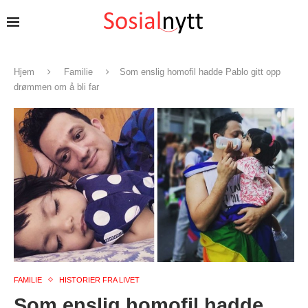
Hjem
Familie
Som enslig homofil hadde Pablo gitt opp
drømmen om å bli far
FAMILIE
HISTORIER FRA LIVET
Som enslig homofil hadde