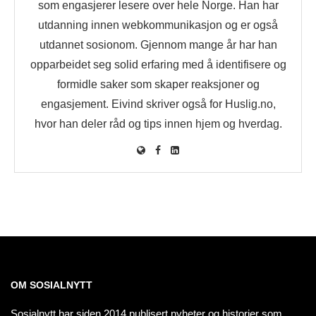
som engasjerer lesere over hele Norge. Han har
utdanning innen webkommunikasjon og er også
utdannet sosionom. Gjennom mange år har han
opparbeidet seg solid erfaring med å identifisere og
formidle saker som skaper reaksjoner og
engasjement. Eivind skriver også for Huslig.no,
hvor han deler råd og tips innen hjem og hverdag.
OM SOSIALNYTT
Sosialnytt har siden 2014 publisert nyheter og historier som