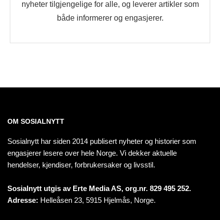
nyheter tilgjengelige for alle, og leverer artikler som
både informerer og engasjerer.
OM SOSIALNYTT
Sosialnytt har siden 2014 publisert nyheter og historier som
engasjerer lesere over hele Norge. Vi dekker aktuelle
hendelser, kjendiser, forbrukersaker og livsstil.
Sosialnytt utgis av Erte Media AS, org.nr. 829 495 252.
Adresse:
Helleåsen 23, 5915 Hjelmås, Norge.