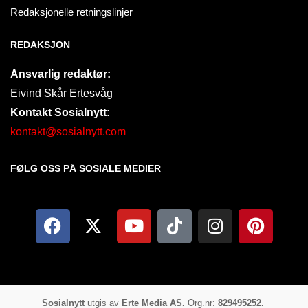
Redaksjonelle retningslinjer
REDAKSJON
Ansvarlig redaktør:
Eivind Skår Ertesvåg
Kontakt Sosialnytt:
kontakt@sosialnytt.com
FØLG OSS PÅ SOSIALE MEDIER​
Sosialnytt
utgis av
Erte Media AS.
Org.nr:
829495252.