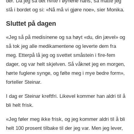
der. Da jeg så det hvite i øynene hans, så måtte jeg
slå i bordet og si: «Nå må vi gjøre noe», sier Monika.
Sluttet på dagen
«Jeg så på medisinene og sa høyt «du, din jævel» og
så tok jeg alle medikamentene og leverte dem fra
meg. Etterpå lå jeg og svettet småstein i fire-fem
dager, og var helt skjelven. Så våknet jeg en morgen,
hørte fuglene synge, og følte meg i mye bedre form»,
forteller Steinar.
I dag er Steinar kreftfri. Likevel kommer han aldri til å
bli helt frisk.
«Jeg føler meg ikke frisk, og jeg kommer aldri til å bli
helt 100 prosent tilbake til der jeg var. Men jeg lever,