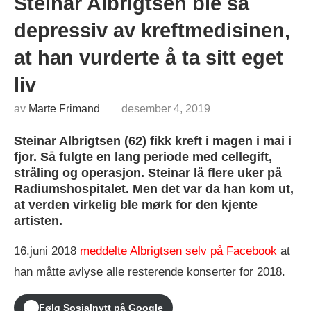
Steinar Albrigtsen ble så
depressiv av kreftmedisinen,
at han vurderte å ta sitt eget
liv
av
Marte Frimand
desember 4, 2019
Steinar Albrigtsen (62) fikk kreft i magen i mai i
fjor. Så fulgte en lang periode med cellegift,
stråling og operasjon. Steinar lå flere uker på
Radiumshospitalet. Men det var da han kom ut,
at verden virkelig ble mørk for den kjente
artisten.
16.juni 2018
meddelte Albrigtsen selv på Facebook
at
han måtte avlyse alle resterende konserter for 2018.
Følg Sosialnytt på Google