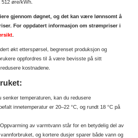
å 512 øre/kWh.
ere gjennom døgnet, og det kan være lønnsomt å
priser. For oppdatert informasjon om strømpriser i
rsikt
.
udert økt etterspørsel, begrenset produksjon og
rukere oppfordres til å være bevisste på sitt
å redusere kostnadene.
ruket:
u senker temperaturen, kan du redusere
falt innetemperatur er 20–22 °C, og rundt 18 °C på
Oppvarming av varmtvann står for en betydelig del av
vannforbruket, og kortere dusjer sparer både vann og