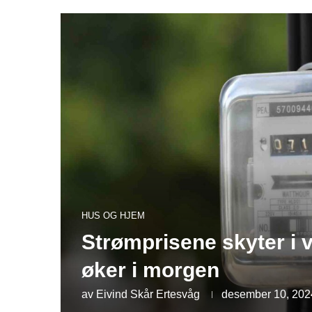
HUS OG HJEM
Strømprisene skyter i 
øker i morgen
av
Eivind Skår Ertesvåg
desember 10, 202