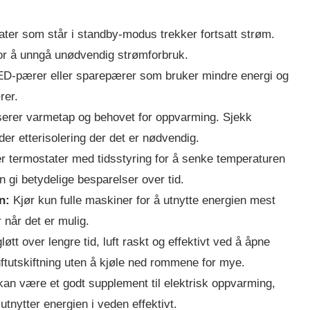
ter som står i standby-modus trekker fortsatt strøm.
 for å unngå unødvendig strømforbruk.
LED-pærer eller sparepærer som bruker mindre energi og
rer.
erer varmetap og behovet for oppvarming. Sjekk
der etterisolering der det er nødvendig.
er termostater med tidsstyring for å senke temperaturen
n gi betydelige besparelser over tid.
n:
Kjør kun fulle maskiner for å utnytte energien mest
 når det er mulig.
løtt over lengre tid, luft raskt og effektivt ved å åpne
luftutskiftning uten å kjøle ned rommene for mye.
kan være et godt supplement til elektrisk oppvarming,
tnytter energien i veden effektivt.