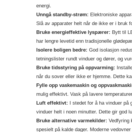
energi.
Unngå standby-strøm:
Elektroniske appara
Slå av apparater helt når de ikke er i bruk
Bruke energieffektive lyspærer:
Bytt til 
har lengre levetid enn tradisjonelle glødepæ
Isolere boligen bedre:
God isolasjon redus
tetningslister rundt vinduer og dører, og vur
Bruke tidsstyring på oppvarming:
Install
når du sover eller ikke er hjemme. Dette ka
Fylle opp vaskemaskin og oppvaskmaski
mulig effektivt. Vask på lavere temperaturer
Luft effektivt:
I stedet for å ha vinduer på g
vinduer helt i noen minutter. Dette gir god 
Bruke alternative varmekilder:
Vedfyring 
spesielt på kalde dager. Moderne vedovner u