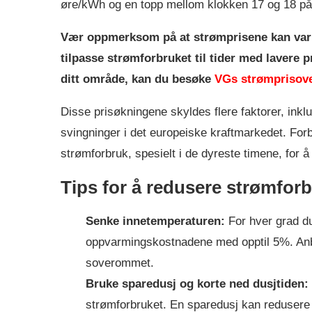
øre/kWh og en topp mellom klokken 17 og 18 p
Vær oppmerksom på at strømprisene kan vari
tilpasse strømforbruket til tider med lavere 
ditt område, kan du besøke
VGs strømprisove
Disse prisøkningene skyldes flere faktorer, inkl
svingninger i det europeiske kraftmarkedet. Forb
strømforbruk, spesielt i de dyreste timene, for 
Tips for å redusere strømforb
Senke innetemperaturen:
For hver grad d
oppvarmingskostnadene med opptil 5%. Anbe
soverommet.
Bruke sparedusj og korte ned dusjtiden:
strømforbruket. En sparedusj kan redusere 