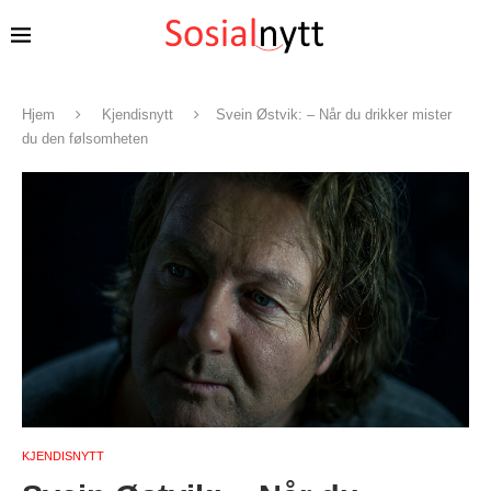
Hjem
Kjendisnytt
Svein Østvik: – Når du drikker mister
du den følsomheten
KJENDISNYTT