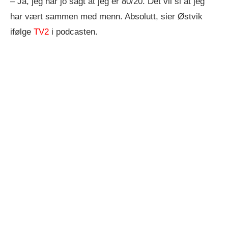
– Ja, jeg har jo sagt at jeg er 80/20. Det vil si at jeg
har vært sammen med menn. Absolutt, sier Østvik
ifølge
TV2
i podcasten.