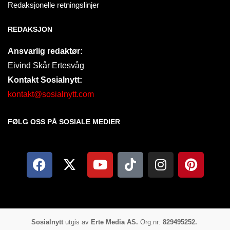
Redaksjonelle retningslinjer
REDAKSJON
Ansvarlig redaktør:
Eivind Skår Ertesvåg
Kontakt Sosialnytt:
kontakt@sosialnytt.com
FØLG OSS PÅ SOSIALE MEDIER​
Sosialnytt
utgis av
Erte Media AS.
Org.nr:
829495252.