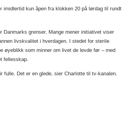
midlertid kun åpen fra klokken 20 på lørdag til rundt
or Danmarks grenser. Mange mener initiativet viser
nen livskvalitet i hverdagen. I stedet for sterile
ape øyeblikk som minner om livet de levde før – med
et fellesskap.
 fulle. Det er en glede, sier Charlotte til tv-kanalen.