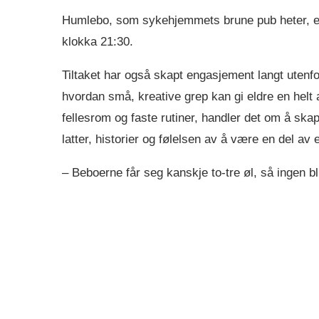
Humlebo, som sykehjemmets brune pub heter, er i
klokka 21:30.
Tiltaket har også skapt engasjement langt utenf
hvordan små, kreative grep kan gi eldre en helt an
fellesrom og faste rutiner, handler det om å sk
latter, historier og følelsen av å være en del av 
– Beboerne får seg kanskje to-tre øl, så ingen blir