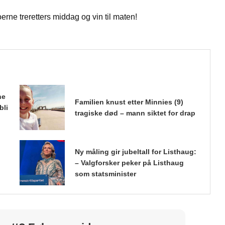
rne treretters middag og vin til maten!
ne
Familien knust etter Minnies (9)
bli
tragiske død – mann siktet for drap
Ny måling gir jubeltall for Listhaug:
– Valgforsker peker på Listhaug
som statsminister