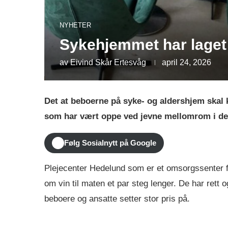
NYHETER
Sykehjemmet har laget 
av
Eivind Skår Ertesvåg
april 24, 2026
Det at beboerne på syke- og aldershjem skal k
som har vært oppe ved jevne mellomrom i den 
Følg Sosialnytt på Google
Plejecenter Hedelund som er et omsorgssenter fo
om vin til maten et par steg lenger. De har rett 
beboere og ansatte setter stor pris på.