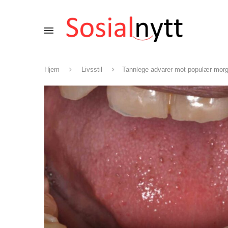
Hjem
Livsstil
Tannlege advarer mot populær morg