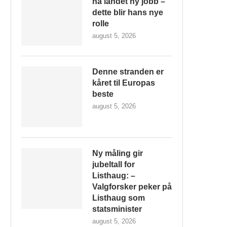
ha landet ny jobb –
dette blir hans nye
rolle
august 5, 2026
Denne stranden er
kåret til Europas
beste
august 5, 2026
Ny måling gir
jubeltall for
Listhaug: –
Valgforsker peker på
Listhaug som
statsminister
august 5, 2026