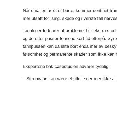
Når emaljen først er borte, kommer dentinet fra
mer utsatt for ising, skade og i verste fall nerve
Tannleger forklarer at problemet blir ekstra st
og deretter pusser tennene kort tid etterpå. Syr
tannpussen kan da slite bort enda mer av beskytt
følsomhet og permanente skader som ikke kan re
Ekspertene bak casestudien advarer tydelig:
– Sitronvann kan være et tilfelle der mer ikke al