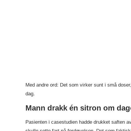
Med andre ord: Det som virker sunt i små doser,
dag.
Mann drakk én sitron om dagen 
Pasienten i casestudien hadde drukket saften av e
skulle sette fart på fordøyelsen. Det som faktis