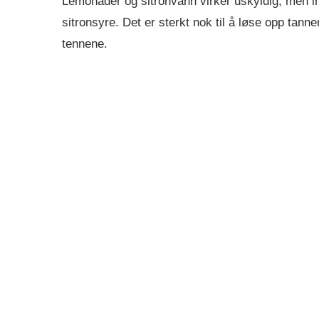
Lemonader og sitronvann virker uskyldig, men in
sitronsyre. Det er sterkt nok til å løse opp tann
tennene.