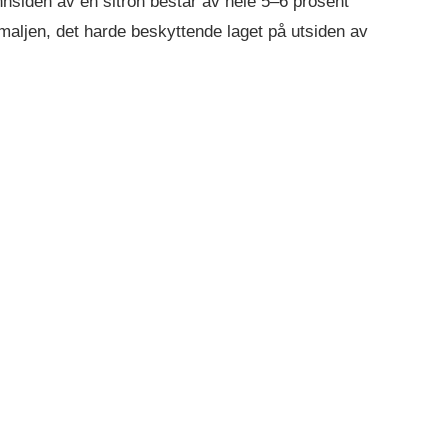
nsiden av en sitron består av hele 5–6 prosent
emaljen, det harde beskyttende laget på utsiden av