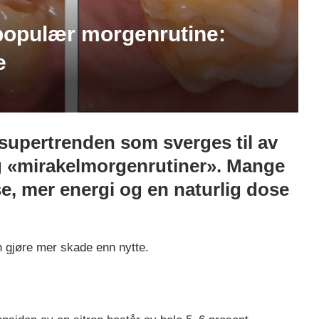
populær morgenrutine:
e
t supertrenden som sverges til av
og «mirakelmorgenrutiner». Mange
e, mer energi og en naturlig dose
 gjøre mer skade enn nytte.