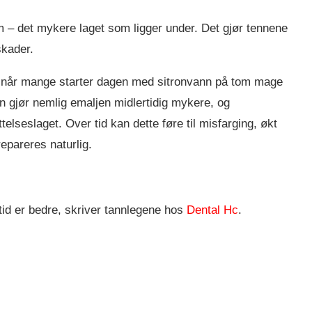
m – det mykere laget som ligger under. Det gjør tennene
skader.
ort når mange starter dagen med sitronvann på tom mage
en gjør nemlig emaljen midlertidig mykere, og
elseslaget. Over tid kan dette føre til misfarging, økt
pareres naturlig.
ltid er bedre, skriver tannlegene hos
Dental Hc
.