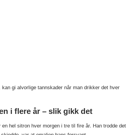
 kan gi alvorlige tannskader når man drikker det hver
i flere år – slik gikk det
n hel sitron hver morgen i tre til fire år. Han trodde det
k skjedde, var at emaljen hans forsvant.