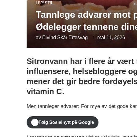
LIVSSTIL
Tannlege advarer mot 
Ødelegger tennene din
av
Eivind Skår Ertesvåg
mai 11, 2026
Sitronvann har i flere år vær
influensere, helsebloggere 
mener det gir bedre fordøyels
vitamin C.
Men tannleger advarer: For mye av det gode kan
Følg Sosialnytt på Google