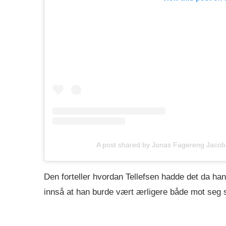
A post shared by Jonas Fagereng Jaco
Den forteller hvordan Tellefsen hadde det da h
innså at han burde vært ærligere både mot seg s