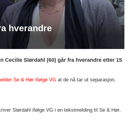
fra hverandre
in Cecilie Slørdahl (60) går fra hverandre etter 15
elder Se & Hør
ifølge VG
at de nå tar ut separasjon.
kriver Slørdahl ifølge VG i en tekstmelding til Se & Hør.