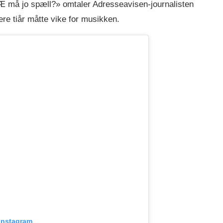
 Æ må jo spæll?» omtaler Adresseavisen-journalisten
lere tiår måtte vike for musikken.
 Instagram