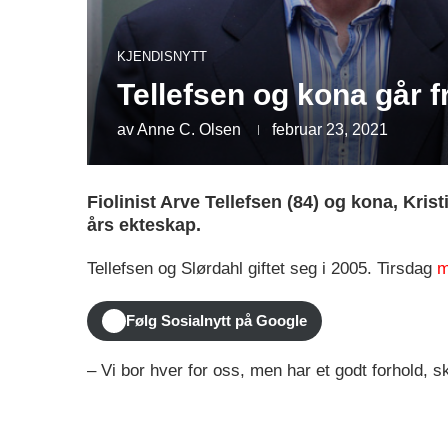
KJENDISNYTT
Tellefsen og kona går 
av
Anne C. Olsen
februar 23, 2021
Fiolinist Arve Tellefsen (84) og kona, Krist
års ekteskap.
Tellefsen og Slørdahl giftet seg i 2005. Tirsdag
m
Følg Sosialnytt på Google
– Vi bor hver for oss, men har et godt forhold, s