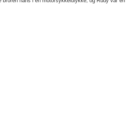
øde broren hans i en motorsykkelulykke, og Rudy var en