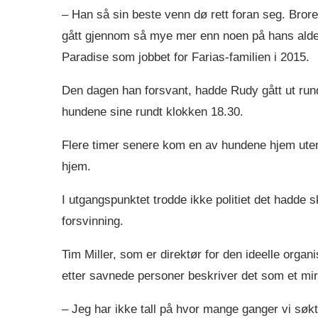
– Han så sin beste venn dø rett foran seg. Bror
gått gjennom så mye mer enn noen på hans alder
Paradise som jobbet for Farias-familien i 2015.
Den dagen han forsvant, hadde Rudy gått ut rund
hundene sine rundt klokken 18.30.
Flere timer senere kom en av hundene hjem ut
hjem.
I utgangspunktet trodde ikke politiet det hadde 
forsvinning.
Tim Miller, som er direktør for den ideelle orga
etter savnede personer beskriver det som et mira
– Jeg har ikke tall på hvor mange ganger vi sø