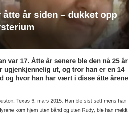
 åtte år siden – dukket opp
ysterium
n var 17. Åtte år senere ble den nå 25 år
 ugjenkjennelig ut, og tror han er en 14
 og hvor han har vært i disse åtte årene
ouston, Texas 6. mars 2015. Han ble sist sett mens han
 dyrene kom hjem uten bånd og uten Rudy, ble han meldt