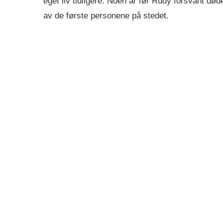
eget liv tidligere. Noen år før Rudy forsvant d
av de første personene på stedet.