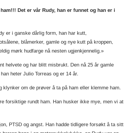
ham!!! Det er vår Rudy, han er funnet og han er i
 er i ganske dårlig form, han har kutt,
otsålene, blåmerker, gamle og nye kutt på kroppen,
veldig mørk hudfarge nå nesten ugjenkjennelig.»
nt helvete og har blitt misbrukt. Den nå 25 år gamle
han heter Julio Torreas og er 14 år.
og klynker om de prøver å ta på ham eller klemme ham.
ære forsiktige rundt ham. Han husker ikke mye, men vi at
on, PTSD og angst. Han hadde tidligere forsøkt å ta sitt