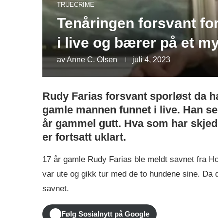
TRUECRIME
Tenåringen forsvant for
i live og bærer på et m
av
Anne C. Olsen
juli 4, 2023
Rudy Farias forsvant sporløst da ha
gamle mannen funnet i live. Han ser
år gammel gutt. Hva som har skjedd
er fortsatt uklart.
17 år gamle Rudy Farias ble meldt savnet fra H
var ute og gikk tur med de to hundene sine. Da
savnet.
Følg Sosialnytt på Google