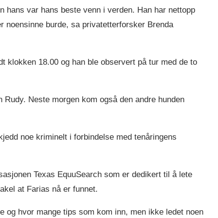
en hans var hans beste venn i verden. Han har nettopp
 noensinne burde, sa privatetterforsker Brenda
t klokken 18.00 og han ble observert på tur med de to
en Rudy. Neste morgen kom også den andre hunden
skjedd noe kriminelt i forbindelse med tenåringens
nisasjonen Texas EquuSearch som er dedikert til å lete
kel at Farias nå er funnet.
kte og hvor mange tips som kom inn, men ikke ledet noen