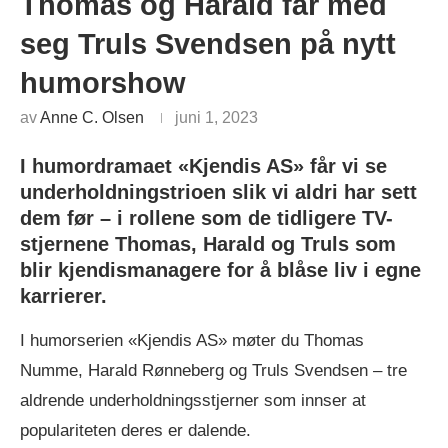
Thomas og Harald får med
seg Truls Svendsen på nytt
humorshow
av
Anne C. Olsen
juni 1, 2023
I humordramaet «Kjendis AS» får vi se
underholdningstrioen slik vi aldri har sett
dem før – i rollene som de tidligere TV-
stjernene Thomas, Harald og Truls som
blir kjendismanagere for å blåse liv i egne
karrierer.
I humorserien «Kjendis AS» møter du Thomas
Numme, Harald Rønneberg og Truls Svendsen – tre
aldrende underholdningsstjerner som innser at
populariteten deres er dalende.