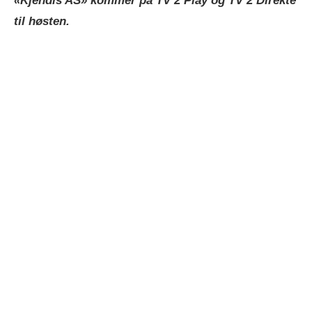
«Kjendis AS» kommer på TV 2 Play og TV 2 Direkte
til høsten.