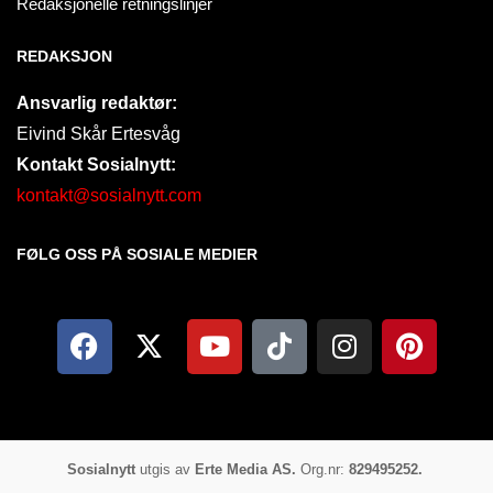
Redaksjonelle retningslinjer
REDAKSJON
Ansvarlig redaktør:
Eivind Skår Ertesvåg
Kontakt Sosialnytt:
kontakt@sosialnytt.com
FØLG OSS PÅ SOSIALE MEDIER​
Sosialnytt
utgis av
Erte Media AS.
Org.nr:
829495252.