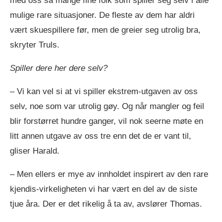
med oss så mange fine folk som spiller seg selv i alle
mulige rare situasjoner. De fleste av dem har aldri
vært skuespillere før, men de greier seg utrolig bra,
skryter Truls.
Spiller dere her dere selv?
– Vi kan vel si at vi spiller ekstrem-utgaven av oss
selv, noe som var utrolig gøy. Og når mangler og feil
blir forstørret hundre ganger, vil nok seerne møte en
litt annen utgave av oss tre enn det de er vant til,
gliser Harald.
– Men ellers er mye av innholdet inspirert av den rare
kjendis-virkeligheten vi har vært en del av de siste
tjue åra. Der er det rikelig å ta av, avslører Thomas.