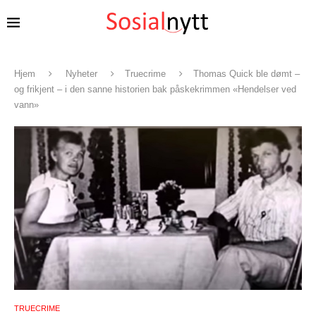
Hjem
Nyheter
Truecrime
Thomas Quick ble dømt –
og frikjent – i den sanne historien bak påskekrimmen «Hendelser ved
vann»
TRUECRIME