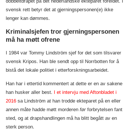
dobbeltdrapet på det nederlandske ekteparet foreldet. I
svensk rett betyr det at gjerningspersonen(e) ikke
lenger kan dømmes.
Kriminalsjefen tror gjerningspersonen
må ha møtt ofrene
I 1984 var Tommy Lindström sjef for det som tilsvarer
svensk Kripos. Han ble sendt opp til Norrbotten for å
bistå det lokale politiet i etterforskningsarbeidet.
Han har i ettertid kommentert at dette er en av sakene
han husker aller best.
I et intervju med Aftonbladet i
2016
sa Lindström at han trodde ekteparet på en eller
annen måte hadde møtt morderen
før
forbrytelsen fant
sted, og at drapshandlingen må ha blitt begått av en
sterk person.