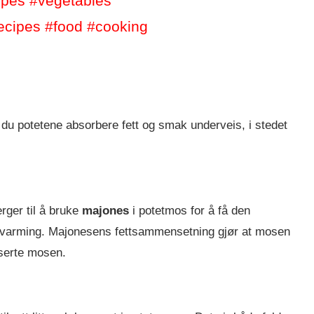
ipes
#vegetables
ecipes
#food
#cooking
du potetene absorbere fett og smak underveis, i stedet
rger til å bruke
majones
i potetmos for å få den
ppvarming. Majonesens fettsammensetning gjør at mosen
aserte mosen.