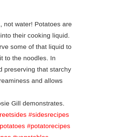
 not water! Potatoes are
into their cooking liquid.
rve some of that liquid to
t to the noodles. In
 preserving that starchy
 creaminess and allows
sie Gill demonstrates.
reetsides
#sidesrecipes
potatoes
#potatorecipes