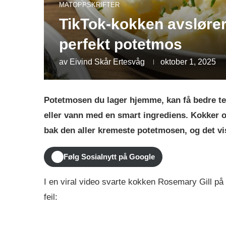
MATOPPSKRIFTER
TikTok-kokken avsløre
perfekt potetmos
av
Eivind Skår Ertesvåg
oktober 1, 2025
Potetmosen du lager hjemme, kan få bedre tek
eller vann med en smart ingrediens. Kokker 
bak den aller kremeste potetmosen, og det vise
Følg Sosialnytt på Google
I en viral video svarte kokken Rosemary Gill på 
feil: