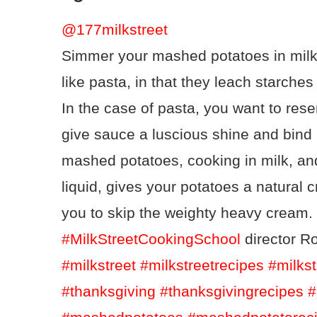
@177milkstreet
Simmer your mashed potatoes in milk,
like pasta, in that they leach starches 
In the case of pasta, you want to rese
give sauce a luscious shine and bind i
mashed potatoes, cooking in milk, and
liquid, gives your potatoes a natural
you to skip the weighty heavy cream.
#MilkStreetCookingSchool
director Ro
#milkstreet
#milkstreetrecipes
#milkst
#thanksgiving
#thanksgivingrecipes
#