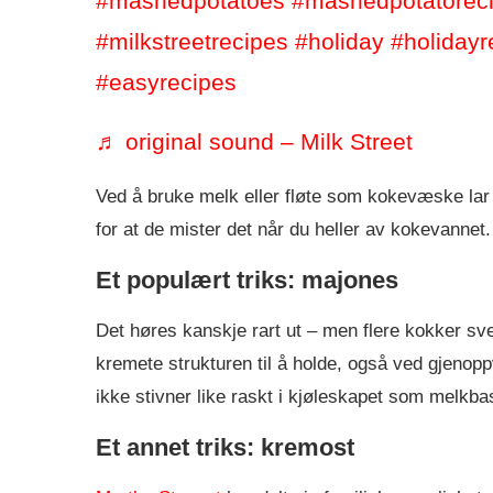
#mashedpotatoes
#mashedpotatorec
#milkstreetrecipes
#holiday
#holidayr
#easyrecipes
♬ original sound – Milk Street
Ved å bruke melk eller fløte som kokevæske lar 
for at de mister det når du heller av kokevannet.
Et populært triks: majones
Det høres kanskje rart ut – men flere kokker sve
kremete strukturen til å holde, også ved gjeno
ikke stivner like raskt i kjøleskapet som melkb
Et annet triks: kremost