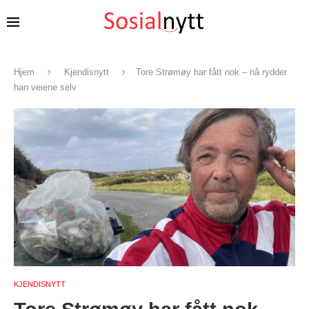
Hjem
Kjendisnytt
Tore Strømøy har fått nok – nå rydder
han veiene selv
KJENDISNYTT