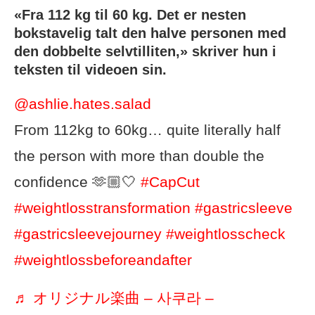
«Fra 112 kg til 60 kg. Det er nesten
bokstavelig talt den halve personen med
den dobbelte selvtilliten,» skriver hun i
teksten til videoen sin.
@ashlie.hates.salad
From 112kg to 60kg… quite literally half
the person with more than double the
confidence 🫶🏼🤍
#CapCut
#weightlosstransformation
#gastricsleeve
#gastricsleevejourney
#weightlosscheck
#weightlossbeforeandafter
♬ オリジナル楽曲 – 사쿠라 – ⠀