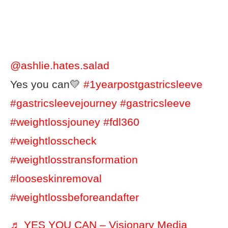
@ashlie.hates.salad
Yes you can💛
#1yearpostgastricsleeve
#gastricsleevejourney
#gastricsleeve
#weightlossjouney
#fdl360
#weightlosscheck
#weightlosstransformation
#looseskinremoval
#weightlossbeforeandafter
♬ YES YOU CAN – Visionary Media