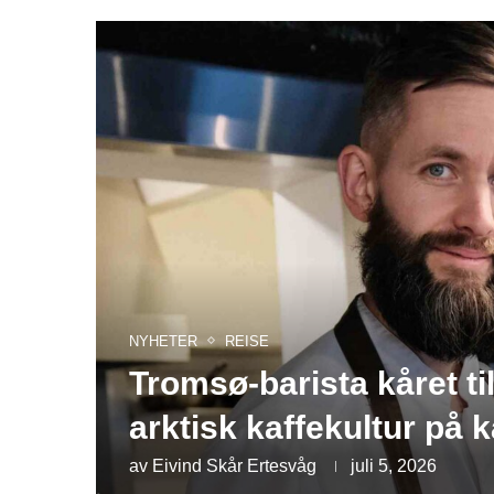
NYHETER
REISE
Tromsø-barista kåret ti
arktisk kaffekultur på k
av
Eivind Skår Ertesvåg
juli 5, 2026