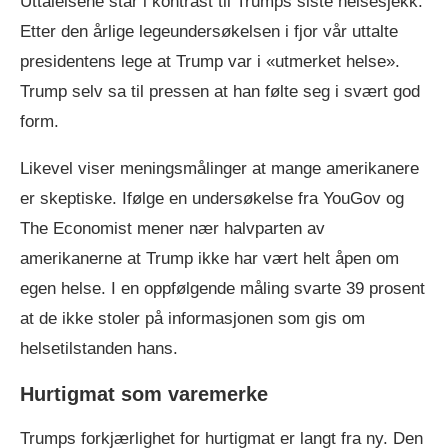
Uttalelsene står i kontrast til Trumps siste helsesjekk.
Etter den årlige legeundersøkelsen i fjor vår uttalte
presidentens lege at Trump var i «utmerket helse».
Trump selv sa til pressen at han følte seg i svært god
form.
Likevel viser meningsmålinger at mange amerikanere
er skeptiske. Ifølge en undersøkelse fra YouGov og
The Economist mener nær halvparten av
amerikanerne at Trump ikke har vært helt åpen om
egen helse. I en oppfølgende måling svarte 39 prosent
at de ikke stoler på informasjonen som gis om
helsetilstanden hans.
Hurtigmat som varemerke
Trumps forkjærlighet for hurtigmat er langt fra ny. Den