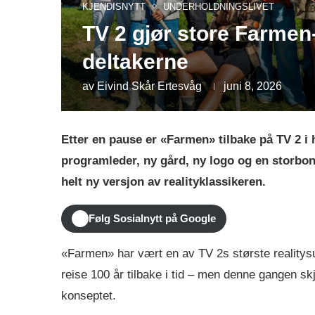
KJENDISNYTT
UNDERHOLDNINGSLIVET
TV 2 gjør store Farmen
deltakerne
av
Eivind Skår Ertesvåg
juni 8, 2026
Etter en pause er «Farmen» tilbake på TV 2 i 
programleder, ny gård, ny logo og en storbo
helt ny versjon av realityklassikeren.
Følg Sosialnytt på Google
«Farmen» har vært en av TV 2s største realitys
reise 100 år tilbake i tid – men denne gangen skj
konseptet.