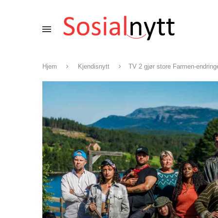
Hjem
Kjendisnytt
TV 2 gjør store Farmen-endringe