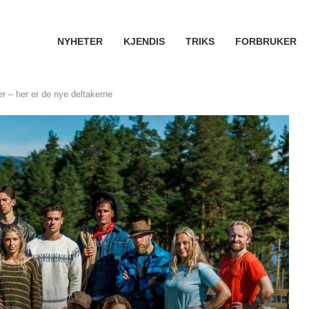
NYHETER
KJENDIS
TRIKS
FORBRUKER
r – her er de nye deltakerne