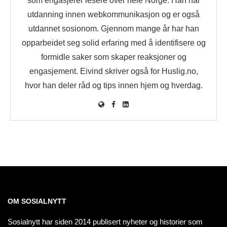
som engasjerer lesere over hele Norge. Han har
utdanning innen webkommunikasjon og er også
utdannet sosionom. Gjennom mange år har han
opparbeidet seg solid erfaring med å identifisere og
formidle saker som skaper reaksjoner og
engasjement. Eivind skriver også for Huslig.no,
hvor han deler råd og tips innen hjem og hverdag.
OM SOSIALNYTT
Sosialnytt har siden 2014 publisert nyheter og historier som