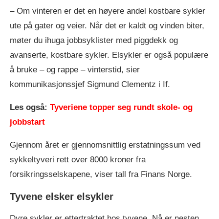
– Om vinteren er det en høyere andel kostbare sykler
ute på gater og veier. Når det er kaldt og vinden biter,
møter du ihuga jobbsyklister med piggdekk og
avanserte, kostbare sykler. Elsykler er også populære
å bruke – og rappe – vinterstid, sier
kommunikasjonssjef Sigmund Clementz i If.
Les også:
Tyveriene topper seg rundt skole- og
jobbstart
Gjennom året er gjennomsnittlig erstatningssum ved
sykkeltyveri rett over 8000 kroner fra
forsikringsselskapene, viser tall fra Finans Norge.
Tyvene elsker elsykler
Dyre sykler er ettertraktet hos tyvene. Nå er nesten