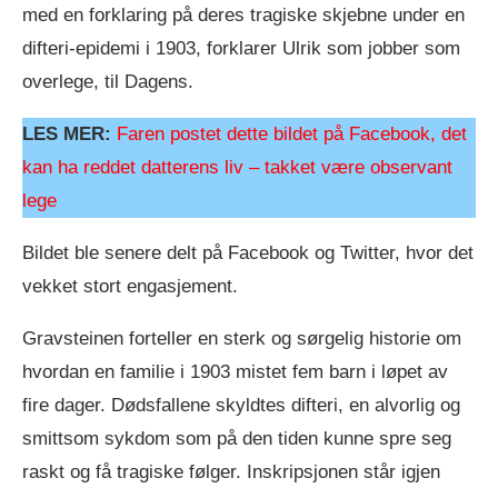
med en forklaring på deres tragiske skjebne under en
difteri-epidemi i 1903, forklarer Ulrik som jobber som
overlege, til Dagens.
LES MER:
Faren postet dette bildet på Facebook, det
kan ha reddet datterens liv – takket være observant
lege
Bildet ble senere delt på Facebook og Twitter, hvor det
vekket stort engasjement.
Gravsteinen forteller en sterk og sørgelig historie om
hvordan en familie i 1903 mistet fem barn i løpet av
fire dager. Dødsfallene skyldtes difteri, en alvorlig og
smittsom sykdom som på den tiden kunne spre seg
raskt og få tragiske følger. Inskripsjonen står igjen