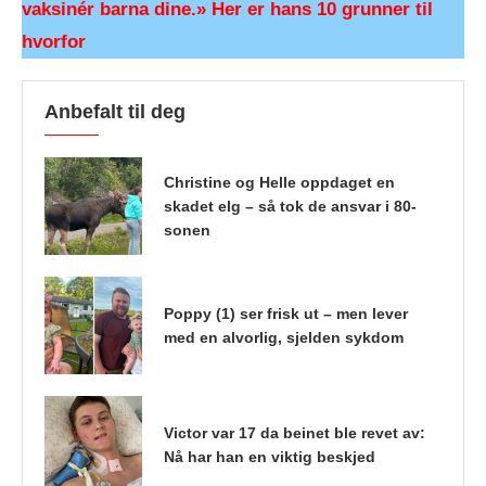
vaksinér barna dine.» Her er hans 10 grunner til
hvorfor
Anbefalt til deg
Christine og Helle oppdaget en
skadet elg – så tok de ansvar i 80-
sonen
Poppy (1) ser frisk ut – men lever
med en alvorlig, sjelden sykdom
Victor var 17 da beinet ble revet av:
Nå har han en viktig beskjed