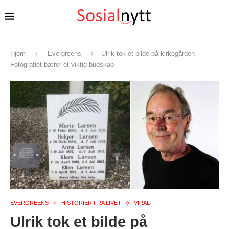
Hjem
Evergreens
Ulrik tok et bilde på kirkegården –
Fotografiet bærer et viktig budskap
EVERGREENS
HISTORIER FRA LIVET
VIRALT
Ulrik tok et bilde på