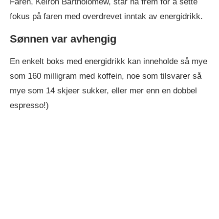
Faren, Keiron Bartholomew, står nå frem for å sette
fokus på faren med overdrevet inntak av energidrikk.
Sønnen var avhengig
En enkelt boks med energidrikk kan inneholde så mye
som 160 milligram med koffein, noe som tilsvarer så
mye som 14 skjeer sukker, eller mer enn en dobbel
espresso!)