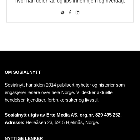
hvor han deler råd og tips innen hjem og hverdag.
OM SOSIALNYTT
Sosialnytt har siden 2014 publisert nyheter og historier som
engasjerer lesere over hele Norge. Vi dekker aktuelle
hendelser, kjendiser, forbrukersaker og livsstil.
Sosialnytt utgis av Erte Media AS, org.nr. 829 495 252.
Adresse:
Helleåsen 23, 5915 Hjelmås, Norge.
NYTTIGE LENKER