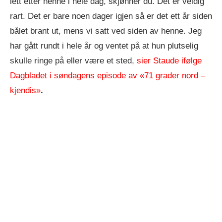
lett etter henne i hele dag, skjønner du. Det er veldig
rart. Det er bare noen dager igjen så er det ett år siden
bålet brant ut, mens vi satt ved siden av henne. Jeg
har gått rundt i hele år og ventet på at hun plutselig
skulle ringe på eller være et sted,
sier Staude ifølge
Dagbladet i søndagens episode av «71 grader nord –
kjendis»
.