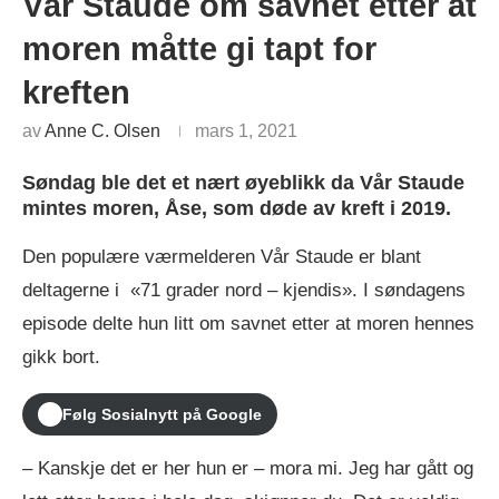
Vår Staude om savnet etter at
moren måtte gi tapt for
kreften
av
Anne C. Olsen
mars 1, 2021
Søndag ble det et nært øyeblikk da Vår Staude
mintes moren, Åse, som døde av kreft i 2019.
Den populære værmelderen Vår Staude er blant
deltagerne i «71 grader nord – kjendis». I søndagens
episode delte hun litt om savnet etter at moren hennes
gikk bort.
Følg Sosialnytt på Google
– Kanskje det er her hun er – mora mi. Jeg har gått og