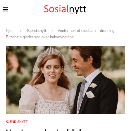
Hjem
Kjendisnytt
Venter nok et oldebarn – dronning
Elizabeth gleder seg over babynyhetene
KJENDISNYTT