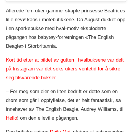
Allerede fem uker gammel skapte prinsesse Beatrices
lille nevø kaos i motebutikkene. Da August dukket opp
i en sparkebukse med hval-motiv eksploderte
pågangen hos babytøy-forretningen «The English
Beagle» i Storbritannia.
Kort tid etter at bildet av gutten i hvalbuksene var delt
på Instagram var det seks ukers ventetid for å sikre
seg tilsvarende bukser.
– For meg som eier en liten bedrift er dette som en
drøm som går i oppfyllelse, det er helt fantastisk, sa
innehaver av The English Beagle, Audrey Williams, til
Hello
! om den elleville pågangen.
Den britiske avisen
Daily Mail
skriver at babynyheten