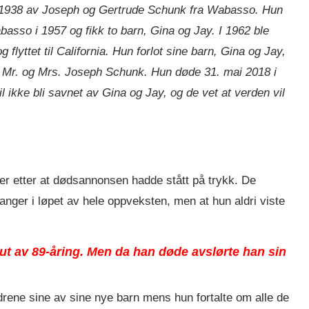
 1938 av Joseph og Gertrude Schunk fra Wabasso. Hun
asso i 1957 og fikk to barn, Gina og Jay. I 1962 ble
lyttet til California. Hun forlot sine barn, Gina og Jay,
, Mr. og Mrs. Joseph Schunk. Hun døde 31. mai 2018 i
l ikke bli savnet av Gina og Jay, og de vet at verden vil
ier etter at dødsannonsen hadde stått på trykk. De
nger i løpet av hele oppveksten, men at hun aldri viste
 ut av 89-åring. Men da han døde avslørte han sin
eldrene sine av sine nye barn mens hun fortalte om alle de