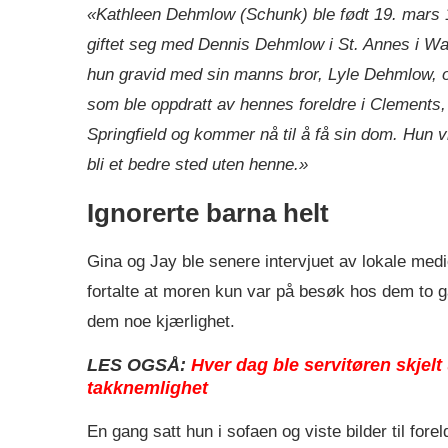
«Kathleen Dehmlow (Schunk) ble født 19. mars
giftet seg med Dennis Dehmlow i St. Annes i Wab
hun gravid med sin manns bror, Lyle Dehmlow, og f
som ble oppdratt av hennes foreldre i Clements
Springfield og kommer nå til å få sin dom. Hun vi
bli et bedre sted uten henne.»
Ignorerte barna helt
Gina og Jay ble senere intervjuet av lokale med
fortalte at moren kun var på besøk hos dem to ga
dem noe kjærlighet.
LES OGSÅ:
Hver dag ble servitøren skjelt
takknemlighet
En gang satt hun i sofaen og viste bilder til for