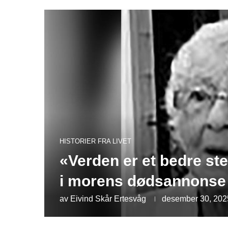
HISTORIER FRA LIVET
«Verden er et bedre st
i morens dødsannonse
av
Eivind Skår Ertesvåg
desember 30, 202