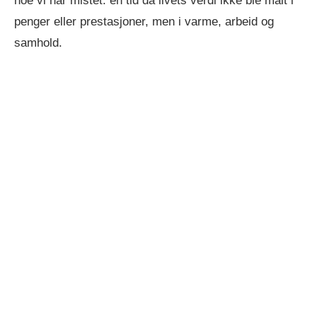
noe vi har mistet: en tid da livets verdi ikke ble målt i
penger eller prestasjoner, men i varme, arbeid og
samhold.