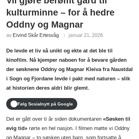
Vil gjøre berømt gård til
kulturminne – for å hedre
Oddny og Magnar
av
Eivind Skår Ertesvåg
januar 21, 2026
De levde et liv så unikt og ekte at det ble til
kinofilm. Nå kjemper naboen for å bevare gården
der søsknene Oddny og Magnar Kleiva fra Naustdal
i Sogn og Fjordane levde i pakt med naturen – slik
at historien deres aldri blir glemt.
Følg Sosialnytt på Google
Det er gått over ti år siden dokumentaren
«Søsken til
evig tid»
rørte en hel nasjon. I filmen møtte vi Oddny
og Magnar – to søsken uten barn, som fortsatte å