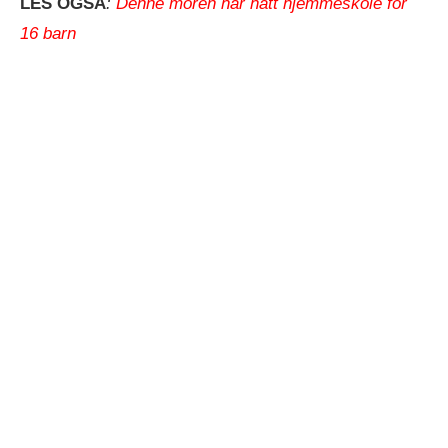
LES OGSÅ
:
Denne moren har hatt hjemmeskole for
16 barn