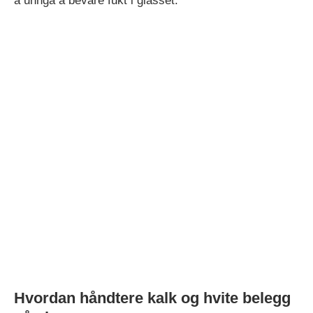
å unngå å bevare fukt i glasset.
Hvordan håndtere kalk og hvite belegg