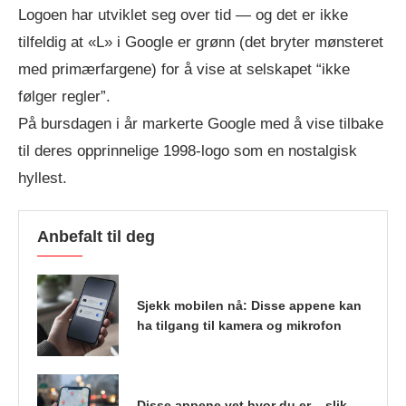
Logoen har utviklet seg over tid — og det er ikke
tilfeldig at «L» i Google er grønn (det bryter mønsteret
med primærfargene) for å vise at selskapet “ikke
følger regler”.
På bursdagen i år markerte Google med å vise tilbake
til deres opprinnelige 1998-logo som en nostalgisk
hyllest.
Anbefalt til deg
Sjekk mobilen nå: Disse appene kan
ha tilgang til kamera og mikrofon
Disse appene vet hvor du er – slik