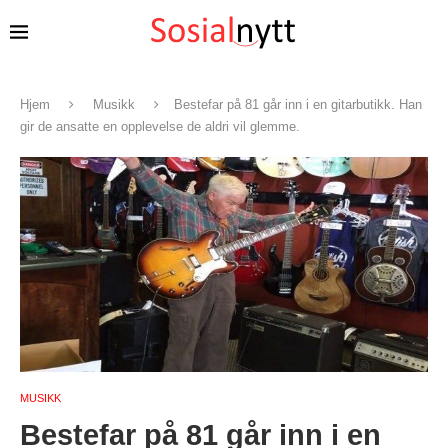
Hjem
Musikk
Bestefar på 81 går inn i en gitarbutikk. Han
gir de ansatte en opplevelse de aldri vil glemme.
MUSIKK
Bestefar på 81 går inn i en