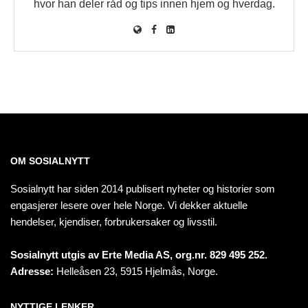
hvor han deler råd og tips innen hjem og hverdag.
OM SOSIALNYTT
Sosialnytt har siden 2014 publisert nyheter og historier som
engasjerer lesere over hele Norge. Vi dekker aktuelle
hendelser, kjendiser, forbrukersaker og livsstil.
Sosialnytt utgis av Erte Media AS, org.nr. 829 495 252.
Adresse:
Helleåsen 23, 5915 Hjelmås, Norge.
NYTTIGE LENKER