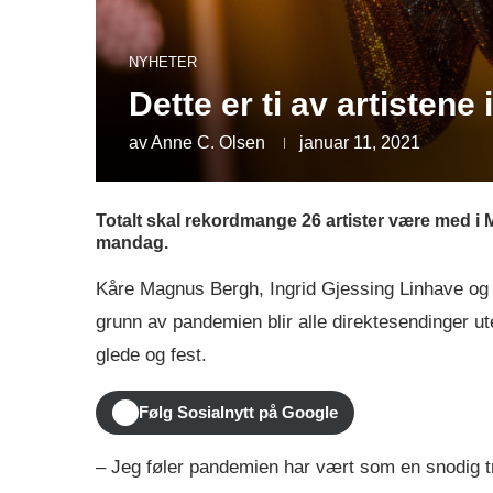
NYHETER
Dette er ti av artistene
av
Anne C. Olsen
januar 11, 2021
Totalt skal rekordmange 26 artister være med i M
mandag.
Kåre Magnus Bergh, Ingrid Gjessing Linhave o
grunn av pandemien blir alle direktesendinger ute
glede og fest.
Følg Sosialnytt på Google
– Jeg føler pandemien har vært som en snodig t