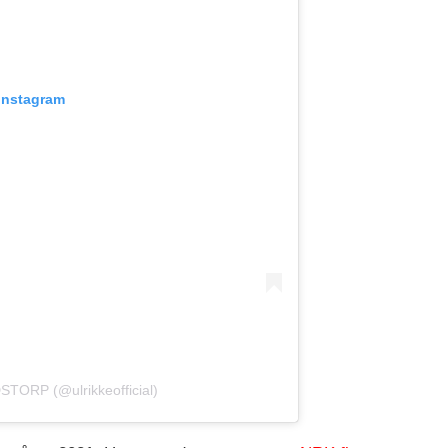
 Instagram
TORP (@ulrikkeofficial)