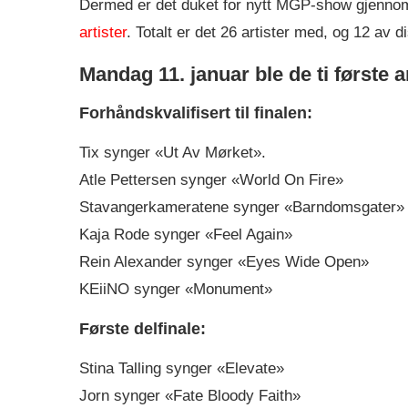
Dermed er det duket for nytt MGP-show gjenn
artister
. Totalt er det 26 artister med, og 12 av d
Mandag 11. januar ble de ti første 
Forhåndskvalifisert til finalen:
Tix synger «Ut Av Mørket».
Atle Pettersen synger «World On Fire»
Stavangerkameratene synger «Barndomsgater»
Kaja Rode synger «Feel Again»
Rein Alexander synger «Eyes Wide Open»
KEiiNO synger «Monument»
Første delfinale:
Stina Talling synger «Elevate»
Jorn synger «Fate Bloody Faith»