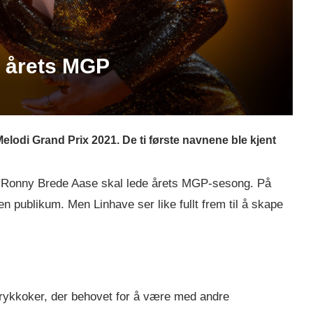
 i årets MGP
elodi Grand Prix 2021. De ti første navnene ble kjent
g Ronny Brede Aase skal lede årets MGP-sesong. På
n publikum. Men Linhave ser like fullt frem til å skape
rykkoker, der behovet for å være med andre