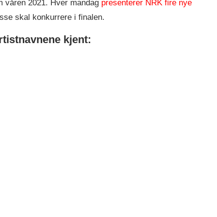
om våren 2021. Hver mandag
presenterer NRK fire nye
isse skal konkurrere i finalen.
artistnavnene kjent: