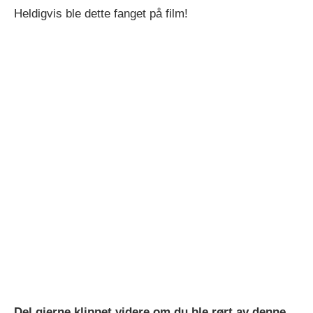
Heldigvis ble dette fanget på film!
Del gjerne klippet videre om du ble rørt av denne