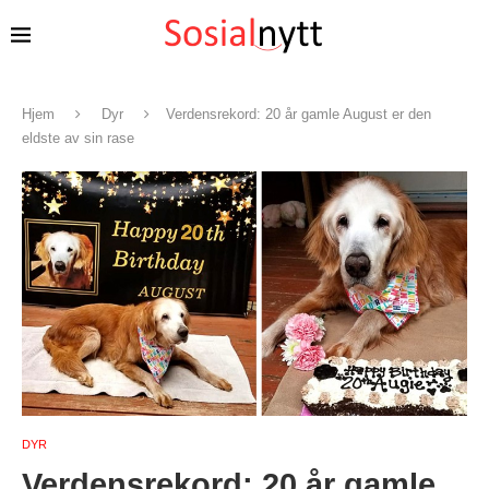
Hjem
Dyr
Verdensrekord: 20 år gamle August er den
eldste av sin rase
DYR
Verdensrekord: 20 år gamle