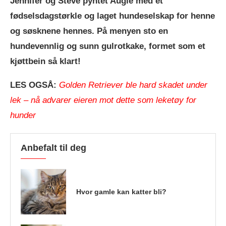
Jennifer og Steve pyntet Augie med et
fødselsdagstørkle og laget hundeselskap for henne
og søsknene hennes. På menyen sto en
hundevennlig og sunn gulrotkake, formet som et
kjøttbein så klart!
LES OGSÅ:
Golden Retriever ble hard skadet under
lek – nå advarer eieren mot dette som leketøy for
hunder
Anbefalt til deg
Hvor gamle kan katter bli?