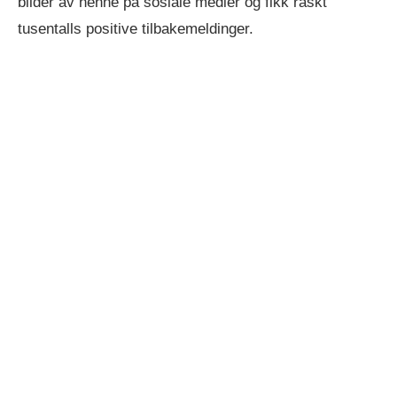
bilder av henne på sosiale medier og fikk raskt
tusentalls positive tilbakemeldinger.