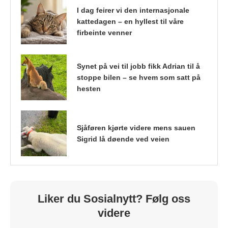
I dag feirer vi den internasjonale
kattedagen – en hyllest til våre
firbeinte venner
Synet på vei til jobb fikk Adrian til å
stoppe bilen – se hvem som satt på
hesten
Sjåføren kjørte videre mens sauen
Sigrid lå døende ved veien
Liker du Sosialnytt? Følg oss
videre