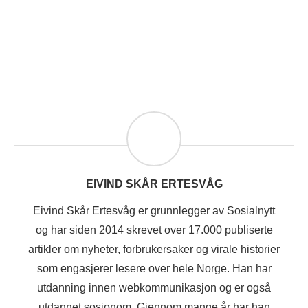
EIVIND SKÅR ERTESVÅG
Eivind Skår Ertesvåg er grunnlegger av Sosialnytt
og har siden 2014 skrevet over 17.000 publiserte
artikler om nyheter, forbrukersaker og virale historier
som engasjerer lesere over hele Norge. Han har
utdanning innen webkommunikasjon og er også
utdannet sosionom. Gjennom mange år har han